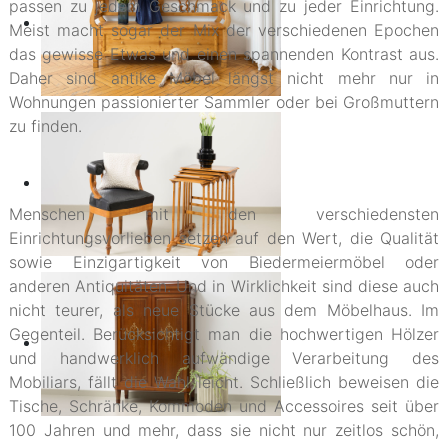
passen zu jedem Geschmack und zu jeder Einrichtung.
Meist macht sogar der Mix der verschiedenen Epochen
das gewisse Etwas und einen spannenden Kontrast aus.
Daher sind antike Möbel längst nicht mehr nur in
Wohnungen passionierter Sammler oder bei Großmuttern
zu finden.
Menschen mit den verschiedensten
Einrichtungsvorlieben setzen auf den Wert, die Qualität
sowie Einzigartigkeit von Biedermeiermöbel oder
anderen Antiquitäten. Und in Wirklichkeit sind diese auch
nicht teurer, als neue Stücke aus dem Möbelhaus. Im
Gegenteil. Berücksichtigt man die hochwertigen Hölzer
und handwerklich aufwändige Verarbeitung des
Mobiliars, fällt die Wahl leicht. Schließlich beweisen die
Tische, Schränke, Kommoden und Accessoires seit über
100 Jahren und mehr, dass sie nicht nur zeitlos schön,