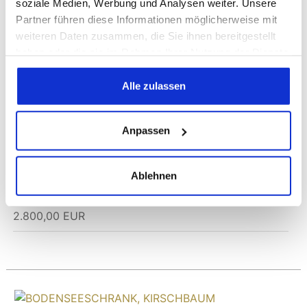
soziale Medien, Werbung und Analysen weiter. Unsere
Partner führen diese Informationen möglicherweise mit
weiteren Daten zusammen, die Sie ihnen bereitgestellt
haben oder die sie im Rahmen Ihrer Nutzung der Dienste
gesammelt haben.
Alle zulassen
SCHRANK, BAROCK
Anpassen
(Artikelnummer:
906
)
Kirschbaum/Birnbaum? massiv
süddeutsch um 1790
Maße: B 166 cm, T 61 cm, H 197 cm
Ablehnen
4.800,00 EUR
2.800,00 EUR