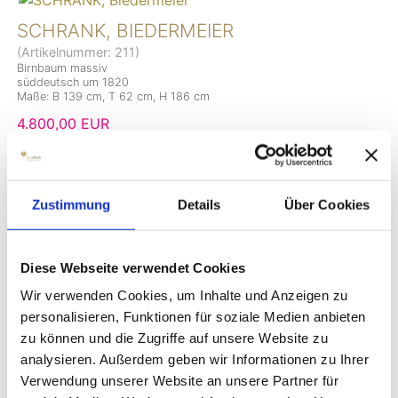
SCHRANK, BIEDERMEIER
(Artikelnummer:
211
)
Birnbaum massiv
süddeutsch um 1820
Maße: B 139 cm, T 62 cm, H 186 cm
4.800,00 EUR
2.800,00 EUR
Zustimmung
Details
Über Cookies
Diese Webseite verwendet Cookies
SCHRANK, BIEDERMEIER
Wir verwenden Cookies, um Inhalte und Anzeigen zu
(Artikelnummer:
118
)
personalisieren, Funktionen für soziale Medien anbieten
Kirschbaum massiv
zu können und die Zugriffe auf unsere Website zu
süddeutsch um 1840
Maße: B 148 cm, T 54 cm, H 196 cm
analysieren. Außerdem geben wir Informationen zu Ihrer
Verwendung unserer Website an unsere Partner für
3.800,00 EUR