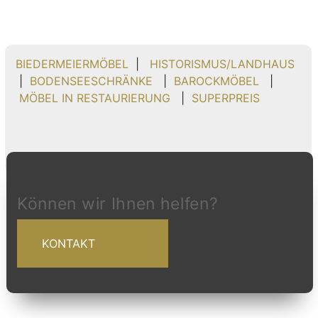
BIEDERMEIERMÖBEL
|
HISTORISMUS/LANDHAUS
|
BODENSEESCHRÄNKE
|
BAROCKMÖBEL
|
MÖBEL IN RESTAURIERUNG
|
SUPERPREIS
Können wir Ihnen helfen?
KONTAKT