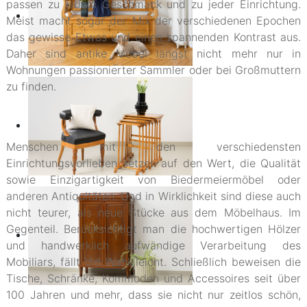
passen zu jedem Geschmack und zu jeder Einrichtung.
Meist macht sogar der Mix der verschiedenen Epochen
das gewisse Etwas und einen spannenden Kontrast aus.
Daher sind antike Möbel längst nicht mehr nur in
Wohnungen passionierter Sammler oder bei Großmuttern
zu finden.
Menschen mit den verschiedensten
Einrichtungsvorlieben setzen auf den Wert, die Qualität
sowie Einzigartigkeit von Biedermeiermöbel oder
anderen Antiquitäten. Und in Wirklichkeit sind diese auch
nicht teurer, als neue Stücke aus dem Möbelhaus. Im
Gegenteil. Berücksichtigt man die hochwertigen Hölzer
und handwerklich aufwändige Verarbeitung des
Mobiliars, fällt die Wahl leicht. Schließlich beweisen die
Tische, Schränke, Kommoden und Accessoires seit über
100 Jahren und mehr, dass sie nicht nur zeitlos schön,