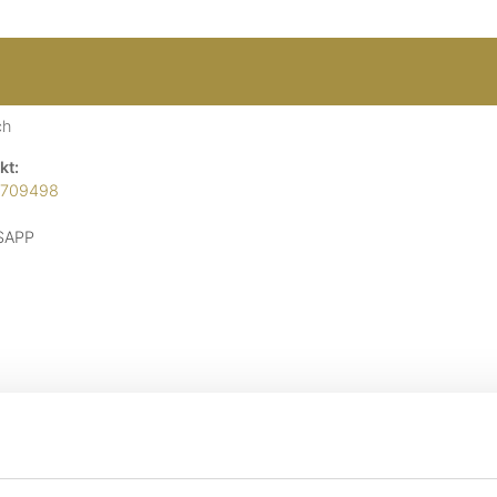
ch
kt:
7709498
SAPP