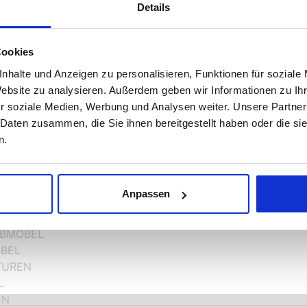
Details
Cookies
MEIERMÖBEL ÜBERSICHT
CHT ANTIKE MÖBEL
URIERUNG
ETTER
TEN / ZERTIFIKATE
ELLUNG
nhalte und Anzeigen zu personalisieren, Funktionen für soziale
HTISCHE
 BUFFETS
IN RESTAURIERUNG
OGE
SERVICE
NLICHES
Website zu analysieren. Außerdem geben wir Informationen zu I
E KOMMODEN
T WIRD WIE NEU / RFT-
UNDE
KT
r soziale Medien, Werbung und Analysen weiter. Unsere Partner
REN / ECKSCHRÄNKE
E SCHRÄNKE
HEINE
SIONEN
 Daten zusammen, die Sie ihnen bereitgestellt haben oder die s
DE
 SCHREIBTISCHE
UGEN /
RT
n.
URMBEHANDLUNG
ODEN
 SITZMÖBEL
HANDWERK
 TISCHE
N
N UND SONDERMÖBEL
Anpassen
TURMÖBEL
 VITRINEN
NKE
E GARTENMÖBEL
IBMÖBEL
ÖBEL
TUREN
L
EN