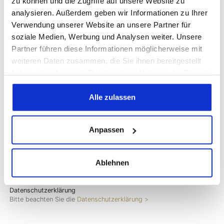
(durch Energiegewinnung/-verbrauch und
zu können und die Zugriffe auf unsere Website zu
Holzeinschlag)
:
analysieren. Außerdem geben wir Informationen zu Ihrer
gering
Verwendung unserer Website an unsere Partner für
soziale Medien, Werbung und Analysen weiter. Unsere
Copyright MAXXmarketing GmbH
Partner führen diese Informationen möglicherweise mit
JoomShopping Download & Support
weiteren Daten zusammen, die Sie ihnen bereitgestellt
haben oder die sie im Rahmen Ihrer Nutzung der Dienste
Anfrage
gesammelt haben.
Alle zulassen
Georg Britsch
Direktkontakt:
Anpassen
+49(0)171-7709498
WHATSAPP
Ablehnen
Datenschutzerklärung
Bitte beachten Sie die
Datenschutzerklärung >