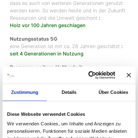
dass es auch von weiteren Generationen genutzt
werden kann. So werden heute und in der Zukunft
Ressourcen und die Umwelt geschont
:
Holz vor 100 Jahren geschlagen
Nutzungsstatus 5G
eine Generation ist mit ca. 28 Jahren geschätzt
:
seit 4 Generationen in Nutzung
Prognose weitere Haltbarkeit
bei entsprechender Pflege und/oder Aufarbeitung
:
weitere Generationen
Zustimmung
Details
Über Cookies
Umweltbilanz
berücksichtigt sind Werkstoff- und Energieressourcen
:
Diese Webseite verwendet Cookies
positiv
Wir verwenden Cookies, um Inhalte und Anzeigen zu
Belastung der Umwelt heute
personalisieren, Funktionen für soziale Medien anbieten