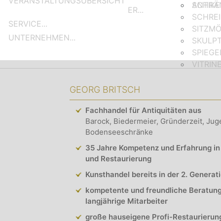
VERANSTALTUNGSÜBERSICHT
SCHRÄ
ANTIK
ER...
SCHRE
SERVICE...
SITZM
UNTERNEHMEN...
SKULP
SPIEGE
VITRIN
GEORG BRITSCH
Fachhandel für Antiquitäten aus
Barock, Biedermeier, Gründerzeit, Jug
Bodenseeschränke
35 Jahre Kompetenz und Erfahrung in
und Restaurierung
Kunsthandel bereits in der 2. Generat
kompetente und freundliche Beratun
langjährige Mitarbeiter
große hauseigene Profi-Restaurierun