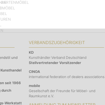
NKE
E GARTENMÖBEL
IBMÖBEL
ÖBEL
TUREN
L
EN
VERBANDSZUGEHÖRIGKEIT
KD
endstil und
Kunsthändler Verband Deutschland
Stellvertretender Vorsitzender
 Kunsthandel
CINOA
international federation of dealers associations
ion seit 1966
mobile
g durch
Gesellschaft der Freunde für Möbel- und
Raumkunst e.V.
gs-Werkstatt
ANMELDUNG ZUM NEWSLETTER