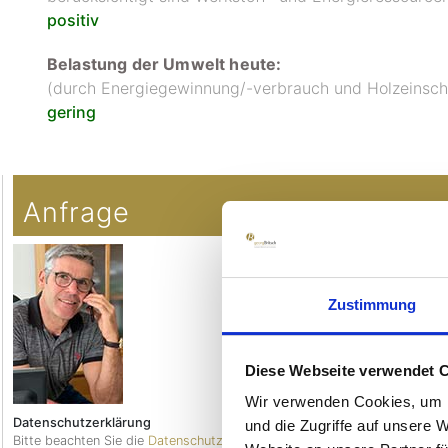
positiv
Belastung der Umwelt heute:
(durch Energiegewinnung/-verbrauch und Holzeinsc
gering
Copyright MAXXmarketing GmbH
JoomShopping Download & Support
Anfrage
Georg Brits
Direktkonta
Zustimmung
+49(0)171-
WHAT
Diese Webseite verwendet 
Wir verwenden Cookies, um I
Datenschutzerklärung
und die Zugriffe auf unsere 
Bitte beachten Sie die
Datenschutzerklärung >