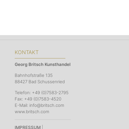
KONTAKT
Georg Britsch
Kunsthandel
Bahnhofstraße 135
88427 Bad Schussenried
Telefon: +49 (0)7583-2795
Fax: +49 (0)7583-4520
E-Mail: info@britsch.com
www.britsch.com
IMPRESSUM
|