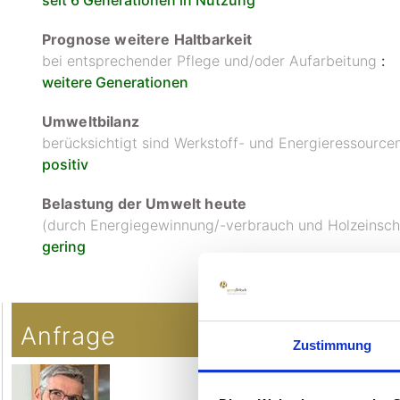
Prognose weitere Haltbarkeit
bei entsprechender Pflege und/oder Aufarbeitung
:
weitere Generationen
Umweltbilanz
berücksichtigt sind Werkstoff- und Energieressourc
positiv
Belastung der Umwelt heute
(durch Energiegewinnung/-verbrauch und Holzeinsc
gering
Copyright MAXXmarketing GmbH
JoomShopping Download & Support
Anfrage
Zustimmung
Georg Brits