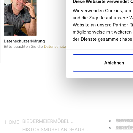
Diese Webseite verwendet 
Direktkonta
+49(0)171-
Wir verwenden Cookies, um I
und die Zugriffe auf unsere 
WHAT
Website an unsere Partner fü
möglicherweise mit weiteren
der Dienste gesammelt habe
Datenschutzerklärung
Bitte beachten Sie die
Datenschutzerklärung >
Ablehnen
BIEDER
ÜBERSI
RESTA
NEWSL
GUTACH
AUSST
BIEDERMEIERMÖBEL ...
HOME
AUSZIE
ANTIKE
MÖBEL 
KATAL
LIEFER
PERSÖ
HISTORISMUS+LANDHAUS...