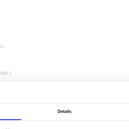
en
:
hlag)
:
Details
ch