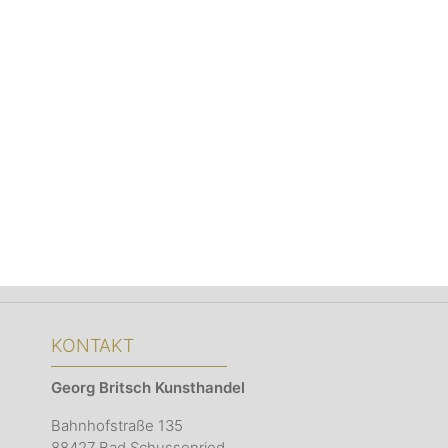
KONTAKT
Georg Britsch
Kunsthandel
Bahnhofstraße 135
88427 Bad Schussenried