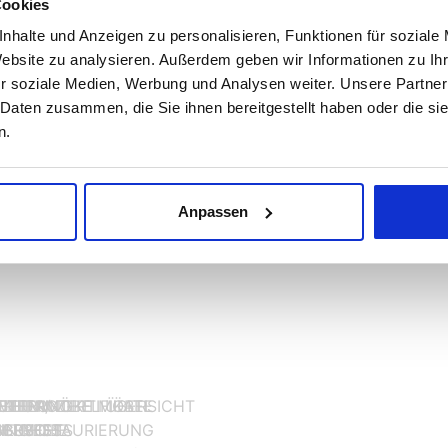
Cookies
kt:
7709498
nhalte und Anzeigen zu personalisieren, Funktionen für soziale
Website zu analysieren. Außerdem geben wir Informationen zu I
SAPP
r soziale Medien, Werbung und Analysen weiter. Unsere Partner
 Daten zusammen, die Sie ihnen bereitgestellt haben oder die s
n.
Anpassen
MEIERMÖBEL ÜBERSICHT
CHT ANTIKE MÖBEL
URIERUNG
ETTER
TEN / ZERTIFIKATE
ELLUNG
HTISCHE
 BUFFETS
IN RESTAURIERUNG
OGE
SERVICE
NLICHES