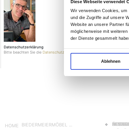
Diese Webseite verwendet 
Direktkonta
Wir verwenden Cookies, um I
+49(0)171-
und die Zugriffe auf unsere 
Website an unsere Partner fü
WHATSAPP
möglicherweise mit weiteren
der Dienste gesammelt habe
Datenschutzerklärung
Bitte beachten Sie die
Datenschutzerklärung >
Ablehnen
BIEDER
ÜBERSI
RESTA
NEWSL
GUTACH
AUSST
BIEDERMEIERMÖBEL ...
HOME