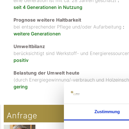
eine Generation ist mit ca. 28 Jahren geschätzt
:
seit 4 Generationen in Nutzung
Prognose weitere Haltbarkeit
bei entsprechender Pflege und/oder Aufarbeitung
:
weitere Generationen
Umweltbilanz
berücksichtigt sind Werkstoff- und Energieressourc
positiv
Belastung der Umwelt heute
(durch Energiegewinnung/-verbrauch und Holzeinsc
gering
Copyright MAXXmarketing GmbH
JoomShopping Download & Support
Zustimmung
Anfrage
Georg Brits