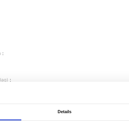
en
:
hlag)
:
Details
ch