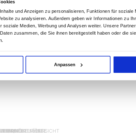
Cookies
kt:
nhalte und Anzeigen zu personalisieren, Funktionen für soziale
7709498
Website zu analysieren. Außerdem geben wir Informationen zu I
r soziale Medien, Werbung und Analysen weiter. Unsere Partner
 Daten zusammen, die Sie ihnen bereitgestellt haben oder die s
n.
Anpassen
MEIERMÖBEL ÜBERSICHT
CHT ANTIKE MÖBEL
URIERUNG
ETTER
TEN / ZERTIFIKATE
ELLUNG