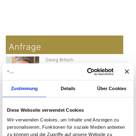
Copyright MAXXmarketing GmbH
JoomShopping Download & Support
Anfrage
Georg Britsch
Direktkontakt:
+49(0)171-7709498
Zustimmung
Details
Über Cookies
WHATSAPP
Diese Webseite verwendet Cookies
Datenschutzerklärung
Bitte beachten Sie die
Datenschutzerklärung >
Wir verwenden Cookies, um Inhalte und Anzeigen zu
personalisieren, Funktionen für soziale Medien anbieten
zu können und die Zugriffe auf unsere Website zu