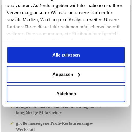
analysieren. Außerdem geben wir Informationen zu Ihrer
Verwendung unserer Website an unsere Partner für
soziale Medien, Werbung und Analysen weiter. Unsere
Partner führen diese Informationen möglicherweise mit
weiteren Daten zusammen, die Sie ihnen bereitgestellt
GEORG BRITSCH
haben oder die sie im Rahmen Ihrer Nutzung der Dienste
gesammelt haben.
Fachhandel für Antiquitäten aus
Alle zulassen
Barock, Biedermeier, Gründerzeit, Jugendstil und
Bodenseeschränke
35 Jahre Kompetenz und Erfahrung in
Anpassen
Kunsthandel und Restaurierung
Kunsthandel bereits in der 2. Generation seit
Ablehnen
1966
kompetente und freundliche Beratung durch
langjährige Mitarbeiter
große hauseigene Profi-Restaurierungs-
Werkstatt