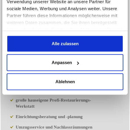
Verwendung unserer Website an unsere Partner für
soziale Medien, Werbung und Analysen weiter. Unsere
GEORG BRITSCH
Partner führen diese Informationen möglicherweise mit
weiteren Daten zusammen, die Sie ihnen bereitgestellt
Fachhandel für Antiquitäten aus
haben oder die sie im Rahmen Ihrer Nutzung der Dienste
Barock, Biedermeier, Gründerzeit, Jugendstil und
gesammelt haben.
Bodenseeschränke
Alle zulassen
35 Jahre Kompetenz und Erfahrung in
Kunsthandel und Restaurierung
Anpassen
Kunsthandel bereits in der 2. Generation seit
1966
Ablehnen
kompetente und freundliche Beratung durch
langjährige Mitarbeiter
große hauseigene Profi-Restaurierungs-
Werkstatt
Einrichtungsberatung und -planung
Umzugsservice und Nachlassräumungen