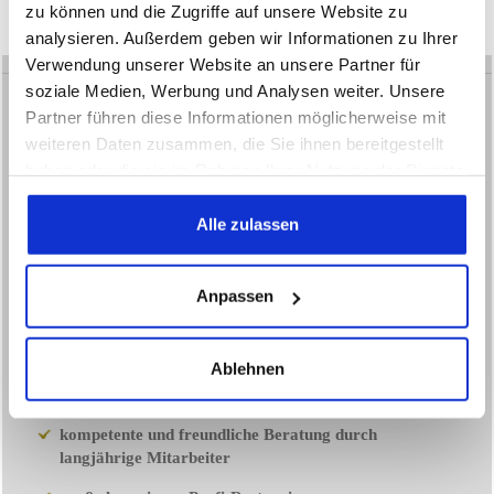
zu können und die Zugriffe auf unsere Website zu
analysieren. Außerdem geben wir Informationen zu Ihrer
Verwendung unserer Website an unsere Partner für
soziale Medien, Werbung und Analysen weiter. Unsere
Partner führen diese Informationen möglicherweise mit
weiteren Daten zusammen, die Sie ihnen bereitgestellt
haben oder die sie im Rahmen Ihrer Nutzung der Dienste
GEORG BRITSCH
gesammelt haben.
Fachhandel für Antiquitäten aus
Alle zulassen
Barock, Biedermeier, Gründerzeit, Jugendstil und
Bodenseeschränke
Anpassen
35 Jahre Kompetenz und Erfahrung in
Kunsthandel und Restaurierung
Ablehnen
Kunsthandel bereits in der 2. Generation seit
1966
kompetente und freundliche Beratung durch
langjährige Mitarbeiter