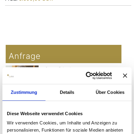
Copyright MAXXmarketing GmbH
JoomShopping Download & Support
Anfrage
Georg Britsch
Direktkontakt:
+49(0)171-7709498
Zustimmung
Details
Über Cookies
WHATSAPP
Diese Webseite verwendet Cookies
Datenschutzerklärung
Wir verwenden Cookies, um Inhalte und Anzeigen zu
Bitte beachten Sie die
Datenschutzerklärung >
personalisieren, Funktionen für soziale Medien anbieten