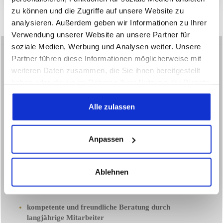
zu können und die Zugriffe auf unsere Website zu
analysieren. Außerdem geben wir Informationen zu Ihrer
Verwendung unserer Website an unsere Partner für
soziale Medien, Werbung und Analysen weiter. Unsere
Partner führen diese Informationen möglicherweise mit
weiteren Daten zusammen, die Sie ihnen bereitgestellt
haben oder die sie im Rahmen Ihrer Nutzung der Dienste
GEORG BRITSCH
gesammelt haben.
Alle zulassen
Fachhandel für Antiquitäten aus
Barock, Biedermeier, Gründerzeit, Jugendstil und
Bodenseeschränke
Anpassen
35 Jahre Kompetenz und Erfahrung in
Kunsthandel und Restaurierung
Ablehnen
Kunsthandel bereits in der 2. Generation seit
1966
kompetente und freundliche Beratung durch
langjährige Mitarbeiter