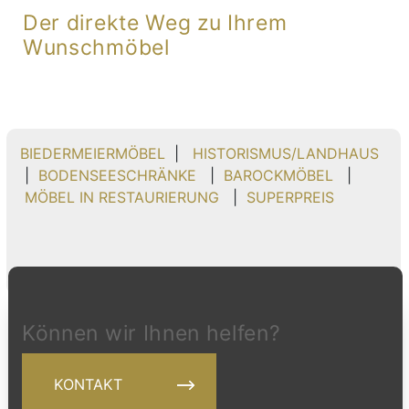
Der direkte Weg zu Ihrem
Wunschmöbel
BIEDERMEIERMÖBEL
|
HISTORISMUS/LANDHAUS
|
BODENSEESCHRÄNKE
|
BAROCKMÖBEL
|
MÖBEL IN RESTAURIERUNG
|
SUPERPREIS
Können wir Ihnen helfen?
KONTAKT