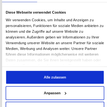
Der Mix machts
Möbel
Diese Webseite verwendet Cookies
Antik Gartenmöbel
Wir verwenden Cookies, um Inhalte und Anzeigen zu
personalisieren, Funktionen für soziale Medien anbieten zu
Restaurierung
Aufmöbeln lohnt sich
können und die Zugriffe auf unsere Website zu
analysieren. Außerdem geben wir Informationen zu Ihrer
King im Kinderzimmer
Verwendung unserer Website an unsere Partner für soziale
antike
Medien, Werbung und Analysen weiter. Unsere Partner
Georg Britsch
Mischen possible
führen diese Informationen möglicherweise mit weiteren
Daten zusammen, die Sie ihnen bereitgestellt haben oder
Los, lass uns kuscheln
die sie im Rahmen Ihrer Nutzung der Dienste gesammelt
Biedermeier
antike Möbel
haben.
Filigran und festlich
Alle zulassen
Echt oder nur alt? Beim Antikmöbel-Kauf auf
Advent
Art déco
Antikspezialist
Nummer sicher gehen
Anpassen
Antikmöbel
Deko
antik
Sale
Jugendstil
Outdoor-Saison: Antik ist auch draußen schick