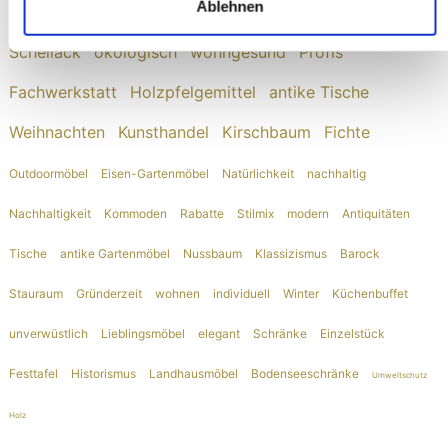
Bad Schussenried
Stühle
Ablehnen
Accessoires
Vorsicht bei Urlaubskäufen: echt antike Vintage-
Schellack
ökologisch
wohngesund
Profis
Möbel vs. künstlichem Shabby-Look
Fachwerkstatt
Holzpfelgemittel
antike Tische
Weihnachten
Kunsthandel
Kirschbaum
Fichte
Outdoormöbel
Eisen-Gartenmöbel
Natürlichkeit
nachhaltig
Nachhaltigkeit
Kommoden
Rabatte
Stilmix
modern
Antiquitäten
Tische
antike Gartenmöbel
Nussbaum
Klassizismus
Barock
Stauraum
Gründerzeit
wohnen
individuell
Winter
Küchenbuffet
unverwüstlich
Lieblingsmöbel
elegant
Schränke
Einzelstück
Festtafel
Historismus
Landhausmöbel
Bodenseeschränke
Umweltschutz
Holz