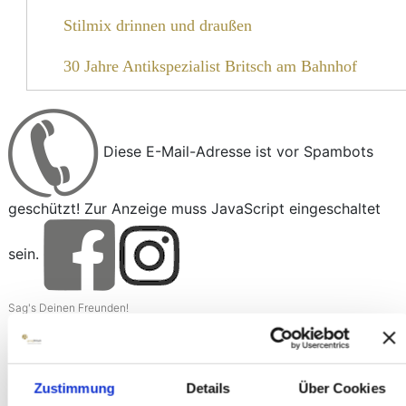
Stilmix drinnen und draußen
30 Jahre Antikspezialist Britsch am Bahnhof
Frisch wie der Frühling
Wann ist Restaurierung sinnvoll?
Diese E-Mail-Adresse ist vor Spambots
So wird man Antikespezialist
geschützt! Zur Anzeige muss JavaScript eingeschaltet
Willkommen im „Wintercafé“
sein.
Wir feiern die Feste wie sie fallen
Sag's Deinen Freunden!
Herbst-Dekotrends 2018
Antikmöbel bewerten lassen
Vorheriger Beitrag: Gut gepflegt
Nächster
Zurück
Weiter
Zustimmung
Details
Über Cookies
Gut gepflegt